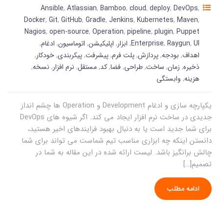
Ansible
,
Atlassian
,
Bamboo
,
cloud
,
deploy
,
DevOps
,
Docker
,
Git
,
GitHub
,
Gradle
,
Jenkins
,
Kubernetes
,
Maven
,
Nagios
,
open-source
,
Operation
,
pipeline
,
plugin
,
Puppet
UI
,
Raygun
,
Enterprise
,
ابزار
,
اپلیکیشن
,
اتوماسیون
,
ادغام
,
اهداف
,
بودجه
,
پردازش
,
پلت فرم
,
پیشرفت
,
پیکربندی
,
خودکار
,
ذخیره
,
زمان
,
ساخت
,
طراحی
,
فضا
,
کد
,
مستقل
,
نرم افزار
,
نسخه
,
هزینه
,
وابستگی
یکپارچه سازی و ادغام Development و Operation ها چشم انداز
جدیدی در ساخت نرم افزار ایجاد می کند. اگر شیوه های DevOps
برای شما جدید است یا به دنبال بهبود فرایندهای اخیر هستید،
دانستن اینکه چه ابزاری مناسب تیم شماست می تواند برای شما
چالش برانگیز باشد. لیست ارائه شده در این مقاله به شما در
تصمیم[…]
ادامه مطلب