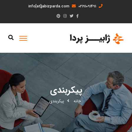
info[at]jabizparda.com
02191091491
پیکربندی
خانه
پیکربندی