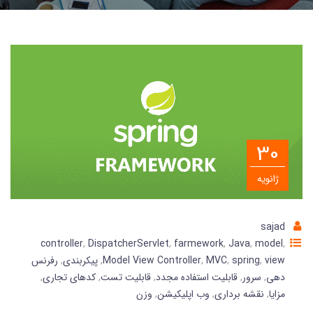
30
ژانویه
sajad
controller
,
DispatcherServlet
,
farmework
,
Java
,
model
,
view
,
spring
,
MVC
,
Model View Controller
,
پیکربندی
,
رفرنس
دهی
,
سرور
,
قابلیت استفاده مجدد
,
قابلیت تست
,
کدهای تجاری
,
مزایا
,
نقشه برداری
,
وب اپلیکیشن
,
وزن