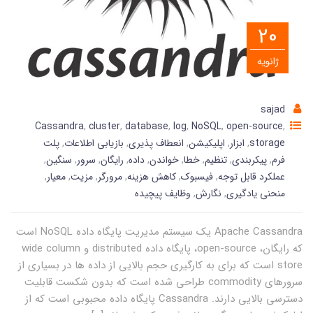
20
ژانویه
sajad
Cassandra
,
cluster
,
database
,
log
,
NoSQL
,
open-source
,
storage
,
ابزار
,
اپلیکیشن
,
انعطاف پذیری
,
بازیابی اطلاعات
,
پلت
فرم
,
پیکربندی
,
تنظیم
,
خطا
,
خواندن
,
داده
,
رایگان
,
سرور
,
سنگین
,
عملکرد قابل توجه
,
فیسبوک
,
کاهش هزینه
,
مرورگر
,
مزیت
,
معیار
,
منحنی یادگیری
,
نگارش
,
وظایف پیچیده
Apache Cassandra یک سیستم مدیریت پایگاه داده NoSQL است
که رایگان، open-source، پایگاه داده distributed و wide column
store است که برای به کارگیری حجم بالایی از داده ها در بسیاری از
سرورهای commodity طراحی شده است که بدون شکست قابلیت
دسترسی بالایی دارند. Cassandra پایگاه داده محبوبی است که از