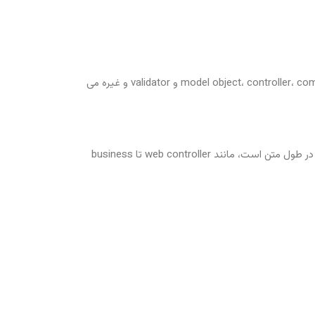
– وظایف و نقش های جداگانه: Spring MVC هر نقش را متمایز می کند، جایی که model object، controller، command object، view resolver، DispatcherServlet و validator و غیره می
– پیکربندی قوی: این framework یک پیکربندی قوی برای انواع framework و اپلیکیشن ها ایجاد می کند که شامل رفرنس دهی ساده در طول متن است، مانند web controller تا business