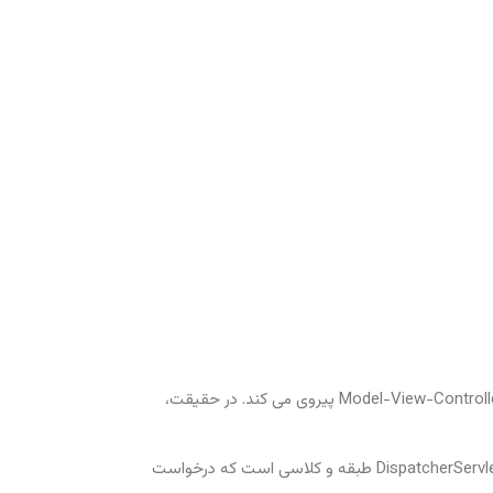
Spring MVC یک Java framework است که برای ساخت وب اپلیکیشن مورد استفاده قرار می گیرد. این framework از الگوی طراحی Model-View-Controller پیروی می کند. در حقیقت،
یک Spring MVC به کمک DispatcherServlet راهکاری مناسب برای استفاده از MVC در spring framework فراهم می کند. در اینجا، DispatcherServlet طبقه و کلاسی است که درخواست