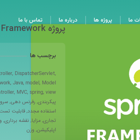
ت ما
پروژه ها
درباره ما
تماس با ما
پروژه Spring Framework
برچسب ها
roller
,
DispatcherServlet
,
work
,
Java
,
model
,
Model
troller
,
MVC
,
spring
,
view
پیکربندی
,
رفرنس دهی
,
سرور
استفاده مجدد
,
قابلیت تست
تجاری
,
مزایا
,
نقشه برداری
,
و
اپلیکیشن
,
وزن