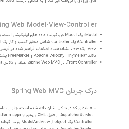
های ورودی را دریافت می کند و به منبعی درست مانند controller ها، model ها و view ها ترسیم و نقشه برداری می کند.
ing Web Model-View-Controller
Model: یک Model دربرگیرنده داده های اپلیکیشن است. یک داده می تواند یک object واحد یا مجموعه ای از object ها باشد.
Controller: یک controller شامل منطق کسب و کار یک اپلیکیشن است. در اینجا، @Controller برای نشانگذاری یک class به عنوان controller مورد استفاده قرار می گیرد.
مانند Apache Velocity، Thymeleaf و FreeMarker پشتیبانی می کند.
Front Controller: در spring Web MVC، طبقه و کلاس DispatcherServlet به عنوان front controller عمل می کند. در حقیقت مسئول مدیریت جریان اپلیکیشن Spring MVC است.
درک جریان Spring Web MVC
– همانطور که در شکل نشان داده شده است، جلوی تمامی درخواست های ورودی توسط cherServlet
– DispatcherServlet از فایل XML ورودی handler mapping می گیرد و درخواست را به controller می فرستد.
– Controller یک object از ModelAndView بازمی گرداند.
– DispatcherServlet ورودی های view resolver را در فایل XML چک می کند و مؤلفه های خاص view را فراخوانی می کند.