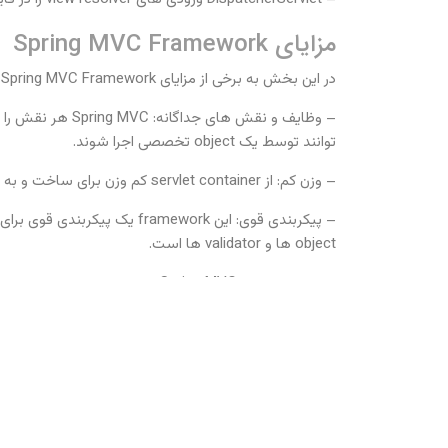
مزایای Spring MVC Framework
در این بخش به برخی از مزایای Spring MVC Framework پرداخته می شود:
توانند توسط یک object تخصصی اجرا شوند.
– وزن کم: از servlet container کم وزن برای ساخت و به کارگیری اپلیکیشن شما استفاده می شود.
object ها و validator ها است.
– ساخت سریع: Spring MVC ساخت سریع و موازی را تسهیل می کند.
– کدهای تجاری با قابل استفاده مجدد: به جای ایجاد object های جدید، این framework به ما امکان استفاده از object های تجاری موجود را می دهد.
– قابلیت تست آسان: در Spring، ما به طور کلی انواعی از JavaBean هایی را ایجاد می کنیم که به شما امکان می دهد معرفی داده های آزمایشی با استفاده از شیوه های setter را می دهد.
– نقشه برداری منعطف: این framework تفسیر و حاشیه نویسی خاصی ایجاد می کند که به سادگی به صفحه موردنظر راهنمایی می کند.
گام های ایجاد Spring Web MVC Framework