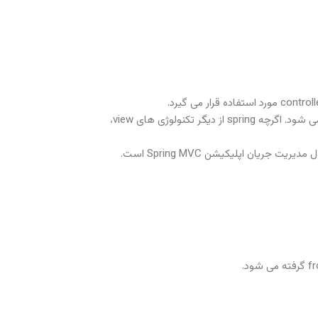
View: یک view نشاندهنده اطلاعات فراهم شده در فرمتی خاص است. به طورر کلی، JSP+JSTL برای ایجاد یک صفحه view استفاده می شود. اگرچه spring از دیگر تکنولوژی های view،