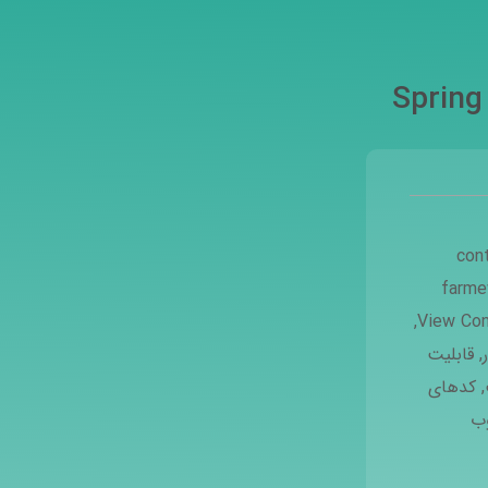
cont
farme
,
View Con
,
قابلیت
,
کدهای
ب