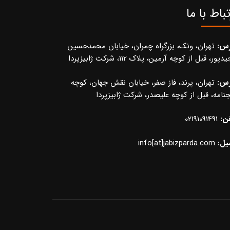
تباط با ما
رس:
تهران، ونک، بزرگراه چمران، خیابان محمدحسین
پور، قبل از کوچه آرمین، پلاک 112، شرکت ژابیزپردا
رس:
تهران، پرند، فاز صفر، خیابان نقش جهان، کوچه
نامه، قبل از کوچه علیصدر، شرکت ژابیزپردا
ن:
02191091491
یل:
info[at]jabizparda.com