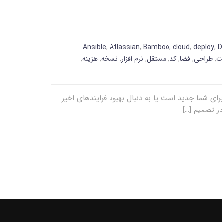
Ansible
,
Atlassian
,
Bamboo
,
cloud
,
deploy
,
D
ت
,
طراحی
,
فضا
,
کد
,
مستقل
,
نرم افزار
,
نسخه
,
هزینه
,
رچه سازی و ادغام Development و Operation ها چشم انداز جدیدی در ساخت نرم افزار ایجاد می کند. اگر شیوه های DevOps برای شما جدید است یا به دنبال بهبود فرایندهای اخیر
ر تصمیم […]