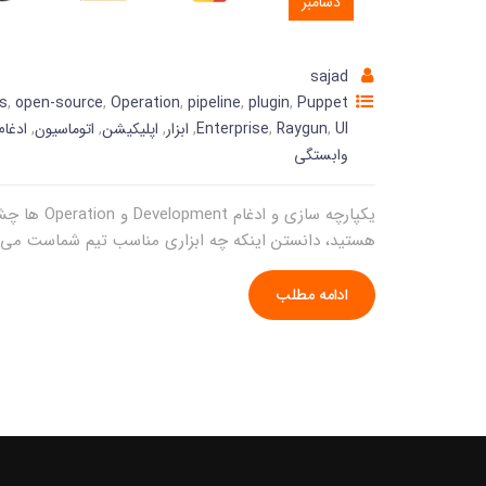
دسامبر
sajad
s
,
open-source
,
Operation
,
pipeline
,
plugin
,
Puppet
UI
,
Raygun
,
Enterprise
,
ابزار
,
اپلیکیشن
,
اتوماسیون
,
ادغام
وابستگی
هستید، دانستن اینکه چه ابزاری مناسب تیم شماست می توا
ادامه مطلب