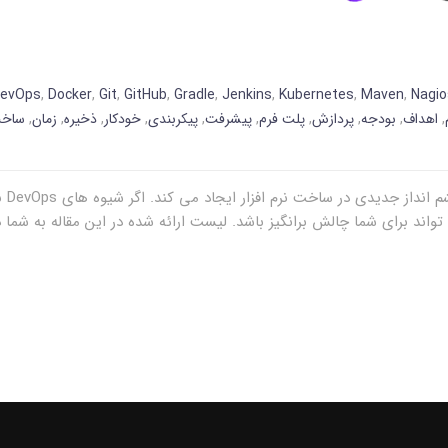
evOps
,
Docker
,
Git
,
GitHub
,
Gradle
,
Jenkins
,
Kubernetes
,
Maven
,
Nagio
,
اهداف
,
بودجه
,
پردازش
,
پلت فرم
,
پیشرفت
,
پیکربندی
,
خودکار
,
ذخیره
,
زمان
,
ساخ
یکپا
ند برای شما چالش برانگیز باشد. لیست ارائه شده در این مقاله به شما د