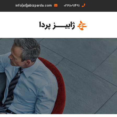
info[at]jabizparda.com
02191091491