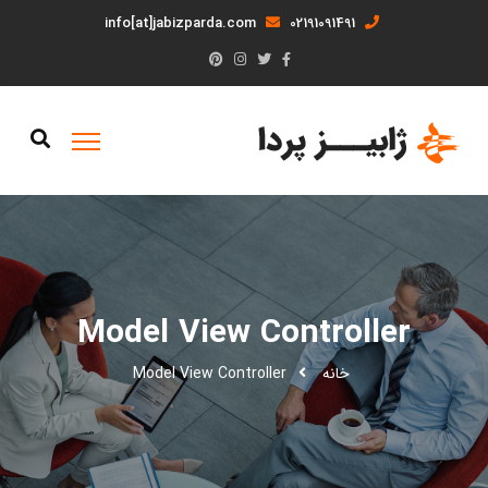
info[at]jabizparda.com
02191091491
Model View Controller
خانه
Model View Controller