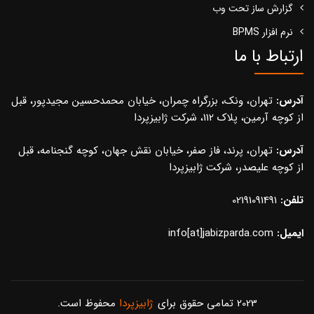
گزارش ساز تحت وب
نرم افزار BPMS
ارتباط با ما
آدرس:
تهران، ونک، بزرگراه چمران، خیابان محمدحسین مجیدپور، قبل
از کوچه آرمین، پلاک 112، شرکت ژابیزپردا
آدرس:
تهران، پرند، فاز صفر، خیابان نقش جهان، کوچه گنجنامه، قبل
از کوچه علیصدر، شرکت ژابیزپردا
تلفن:
02191091491
ایمیل:
info[at]jabizparda.com
2023 تمامی حقوق برای
ژابیزپردا
محفوظ است.