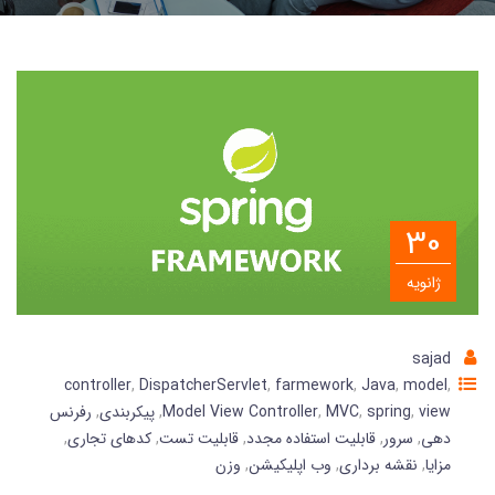
30
ژانویه
sajad
controller
,
DispatcherServlet
,
farmework
,
Java
,
model
,
view
,
spring
,
MVC
,
Model View Controller
,
پیکربندی
,
رفرنس
دهی
,
سرور
,
قابلیت استفاده مجدد
,
قابلیت تست
,
کدهای تجاری
,
مزایا
,
نقشه برداری
,
وب اپلیکیشن
,
وزن