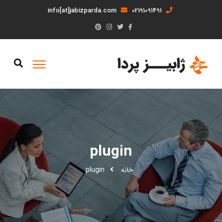
info[at]jabizparda.com
02191091491
plugin
خانه
plugin