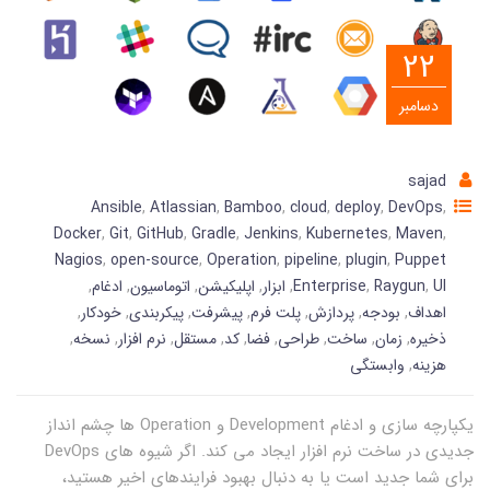
22
دسامبر
sajad
Ansible
,
Atlassian
,
Bamboo
,
cloud
,
deploy
,
DevOps
,
Docker
,
Git
,
GitHub
,
Gradle
,
Jenkins
,
Kubernetes
,
Maven
,
Nagios
,
open-source
,
Operation
,
pipeline
,
plugin
,
Puppet
UI
,
Raygun
,
Enterprise
,
ابزار
,
اپلیکیشن
,
اتوماسیون
,
ادغام
,
اهداف
,
بودجه
,
پردازش
,
پلت فرم
,
پیشرفت
,
پیکربندی
,
خودکار
,
ذخیره
,
زمان
,
ساخت
,
طراحی
,
فضا
,
کد
,
مستقل
,
نرم افزار
,
نسخه
,
هزینه
,
وابستگی
یکپارچه سازی و ادغام Development و Operation ها چشم انداز
جدیدی در ساخت نرم افزار ایجاد می کند. اگر شیوه های DevOps
برای شما جدید است یا به دنبال بهبود فرایندهای اخیر هستید،