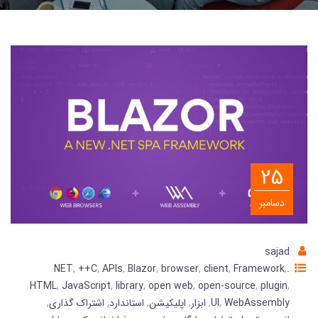
25
دسامبر
sajad
,
++C
,
APIs
,
Blazor
,
browser
,
client
,
Framework
,
.NET
HTML
,
JavaScript
,
library
,
open web
,
open-source
,
plugin
,
WebAssembly
,
UI
,
ابزار
,
اپلیکیشن
,
استاندارد
,
اشتراک گذاری
,