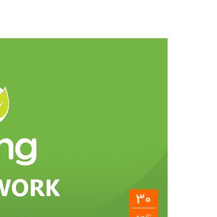
30
ژانویه