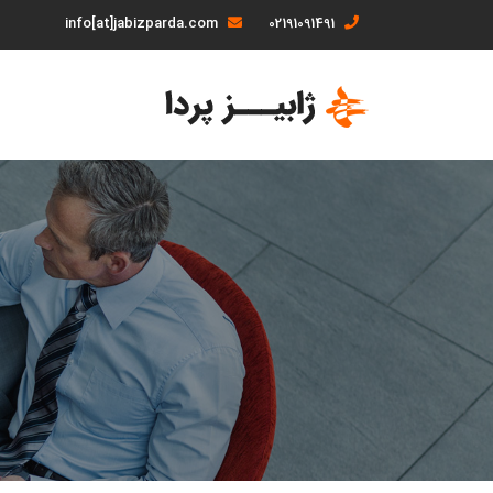
info[at]jabizparda.com
02191091491