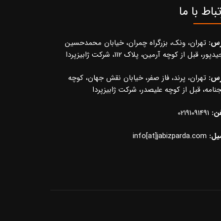
تباط با ما
رس:
تهران، ونک، بزرگراه چمران، خیابان محمدحسین
پور، قبل از کوچه آرمین، پلاک 112، شرکت ژابیزپردا
رس:
تهران، پرند، فاز صفر، خیابان نقش جهان، کوچه
نامه، قبل از کوچه علیصدر، شرکت ژابیزپردا
ن:
02191091491
یل:
info[at]jabizparda.com