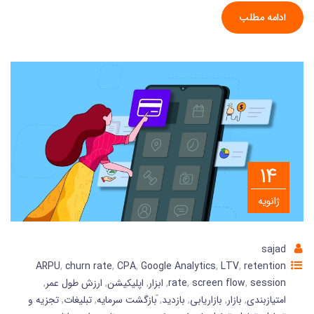
ادامه مطلب
14
ژانویه
sajad
ARPU
,
churn rate
,
CPA
,
Google Analytics
,
LTV
,
retention
session
,
screen flow
,
rate
,
ابزار
,
اپلیکیشن
,
ارزش طول عمر
,
امتیازبندی
,
بازار
,
بازاریابی
,
بازدید
,
ّبازگشت سرمایه
,
تبلیغات
,
تجزیه و