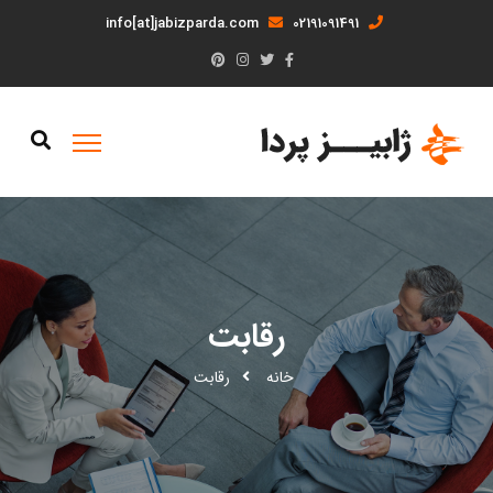
info[at]jabizparda.com
02191091491
رقابت
خانه
رقابت