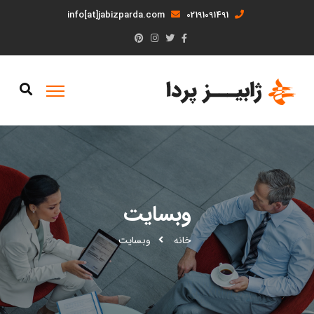
info[at]jabizparda.com
02191091491
وبسایت
خانه
وبسایت