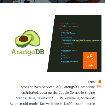
09
مارس
sajad
Amazon Web Services
,
AQL
,
ArangoDB
,
database
,
distributed
,
documents
,
Google Compute Engine
,
graphs
,
Java
,
JavaScript
,
JSON
,
key/value
,
Microsoft
Azure
,
multi-model
,
Native
,
Node.js
,
NoSQL
,
open-source
,