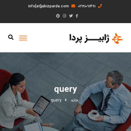
info[at]jabizparda.com
02191091491
query
خانه
query