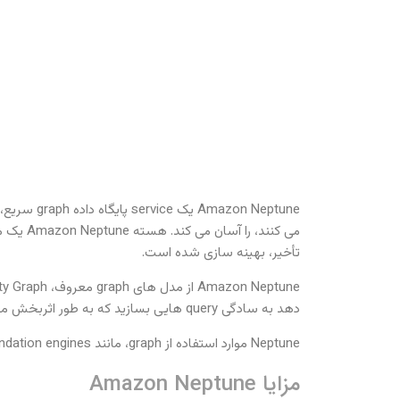
n Neptune
تأخیر، بهینه سازی شده است.
دهد به سادگی query هایی بسازید که به طور اثربخش مجموعه داده های بهم مرتبط را هدایت و کنترل کند.
Neptune موارد استفاده از graph، مانند recommendation engines، تشخیص کلاهبرداری، graph های knowledge، drug discovery و امنیت شبکه را تقویت می کند.
مزایا Amazon Neptune