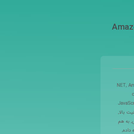
Amazon
,
Am
JavaScr
یت بالا
,
,
به هم
 داده
,