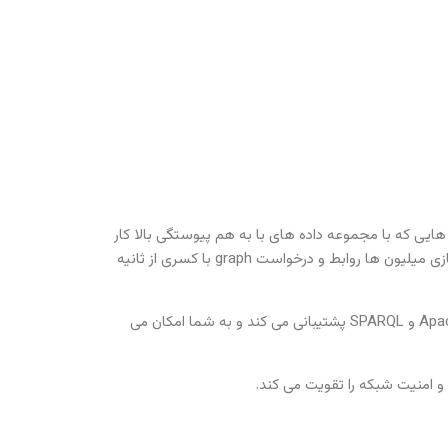
 اجرای اپلیکیشن هایی که با مجموعه داده های با به هم پیوستگی بالا کار
می کنند، را آسان می کند. هسته Amazon Neptune یک موتور پایگاه داده graph مبتنی بر هدف و با عملکرد بالاست که برای ذخیره سازی میلیون ها روابط و درخواست graph با کسری از ثانیه
Amazon Neptune از مدل های graph معروف، Property Graph و W3C’s RDF و زبان های مربوط به آن ها، Apache TinkerPop Gremlin و SPARQL پشتیبانی می کند و به شما امکان می