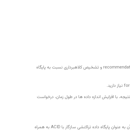
آن ها هنگام نیاز به ایجاد روابط بین داده ها و تعیین سریع این روابط، برای استفاده در مواردی مانند شبکه های اجتماعی، recommendation engines و تشخیص کلاهبرداری نسبت به پایگاه
 نتیجه، با افزایش اندازه داده ها در طول زمان، درخواست
Neo4j یک سیستم مدیریت پایگاه داده graph است که توسط Neo4j Inc. ساخته شده است. این سیستم که توسط توسعه دهندگان آن به عنوان پایگاه داده تراکنشی سازگار با ACID به همراه