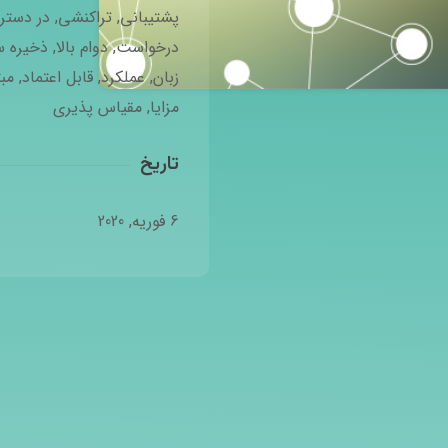
پشتیبانی
,
تراکنشی
,
در دستر
درخواست
,
دوام بالا
,
ذخیره س
زبان
,
عملکرد
,
قابل اعتماد
,
مب
مزایا
,
مقیاس پذیری
تاریخ
6 فوریه, 2020