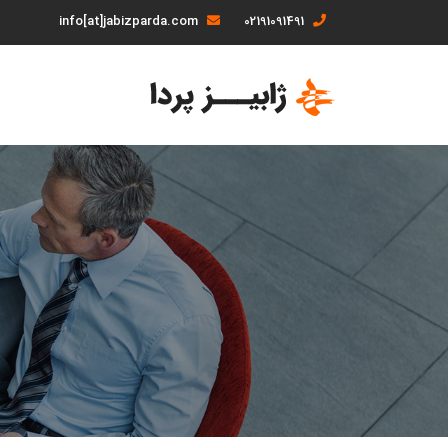
info[at]jabizparda.com
02191091491