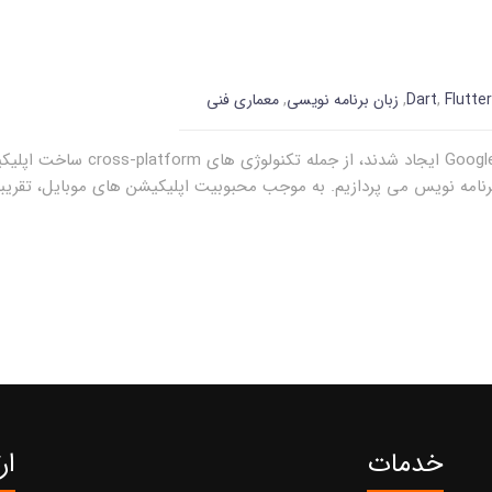
Flutter
,
Dart
,
زبان برنامه نویسی
,
معماری فنی
React Native که توسط Facebook و
 برنامه نویس می پردازیم. به موجب محبوبیت اپلیکیشن های موبایل، تقریبا
خدمات
ار