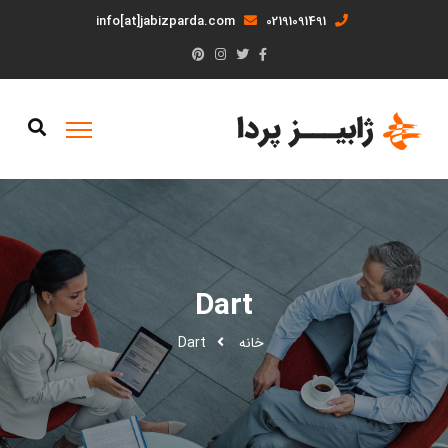
info[at]jabizparda.com
02191091491
Dart
خانه
Dart