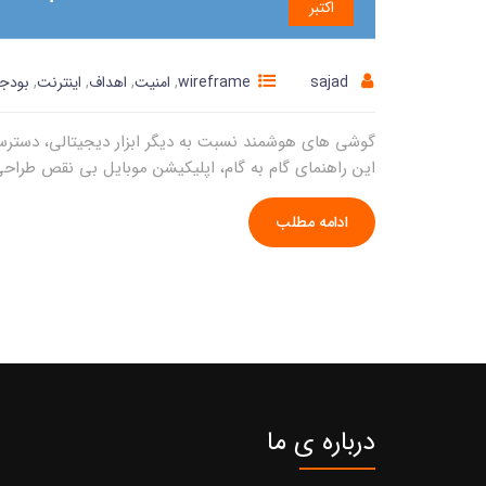
اکتبر
sajad
wireframe
,
امنیت
,
اهداف
,
اینترنت
,
بودج
گوشی های هوشمند نسبت به دیگر ابزار دیجیتالی، دسترسی 
این راهنمای گام به گام، اپلیکیشن موبایل بی نقص طراحی کرده و بسازید. گفته می شود 2.1
ادامه مطلب
درباره ی ما