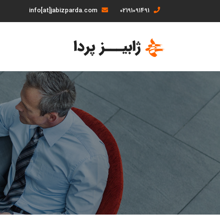
info[at]jabizparda.com
02191091491