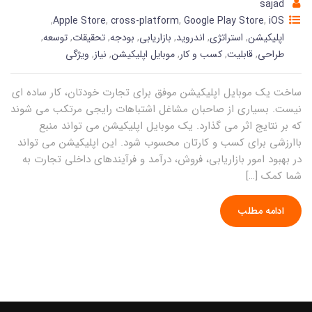
sajad
,
Apple Store
,
cross-platform
,
Google Play Store
,
iOS
اپلیکیشن
,
استراتژی
,
اندروید
,
بازاریابی
,
بودجه
,
تحقیقات
,
توسعه
,
طراحی
,
قابلیت
,
کسب و کار
,
موبایل اپلیکیشن
,
نیاز
,
ویژگی
ساخت یک موبایل اپلیکیشن موفق برای تجارت خودتان، کار ساده ای
نیست. بسیاری از صاحبان مشاغل اشتباهات رایجی مرتکب می شوند
که بر نتایج اثر می گذارد. یک موبایل اپلیکیشن می تواند منبع
باارزشی برای کسب و کارتان محسوب شود. این اپلیکیشن می تواند
در بهبود امور بازاریابی، فروش، درآمد و فرآیندهای داخلی تجارت به
شما کمک […]
ادامه مطلب