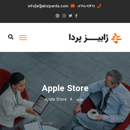
info[at]jabizparda.com
02191091491
Apple Store
خانه
Apple Store