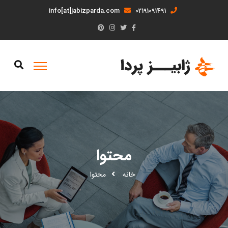
info[at]jabizparda.com
02191091491
محتوا
خانه
محتوا