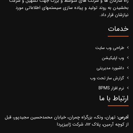
راه سازمان ها و شرکت های متوسط و بزرگ جهت تسهیل و سرعت
بخشیدن به روند تولید و پیاده سازی سیستمهای اطلاعاتی مورد
نیازشان قرار داد.
خدمات
طراحی وب سایت
وب اپلیکیشن
داشبورد مدیریتی
گزارش ساز تحت وب
نرم افزار BPMS
ارتباط با ما
آدرس:
تهران، ونک، بزرگراه چمران، خیابان محمدحسین مجیدپور، قبل
از کوچه آرمین، پلاک 112، شرکت ژابیزپردا