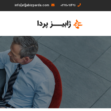
info[at]jabizparda.com
02191091491