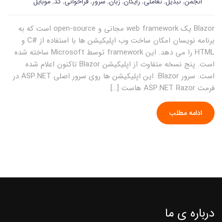
انجمن
,
تبدیل
,
تعاملی
,
رایگان
,
زبان
,
سرور
,
فراخوانی
,
کد
,
موبایل
Blazor یک web framework مجانی و open-source است که به
برنامه نویسان امکان ساخت وب اپلیکیشن ها با استفاده از #C و
HTML را می دهد. این framework توسط Microsoft ساخته شده
است. پنج نسخه متفاوت از اپلیکیشن Blazor تاکنون اعلام شده
است. سرور Blazor: این اپلیکیشن ها روی سرور اصلی ASP.NET در
فرمت ASP.NET Razor هاست […]
ادامه مطلب
درباره ی ما