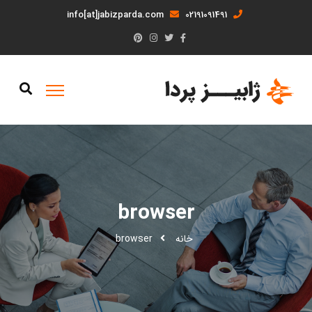
info[at]jabizparda.com
02191091491
browser
خانه
browser