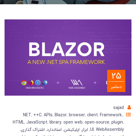
25
دسامبر
sajad
,
++C
,
APIs
,
Blazor
,
browser
,
client
,
Framework
,
.NET
HTML
,
JavaScript
,
library
,
open web
,
open-source
,
plugin
,
WebAssembly
,
UI
,
ابزار
,
اپلیکیشن
,
استاندارد
,
اشتراک گذاری
,