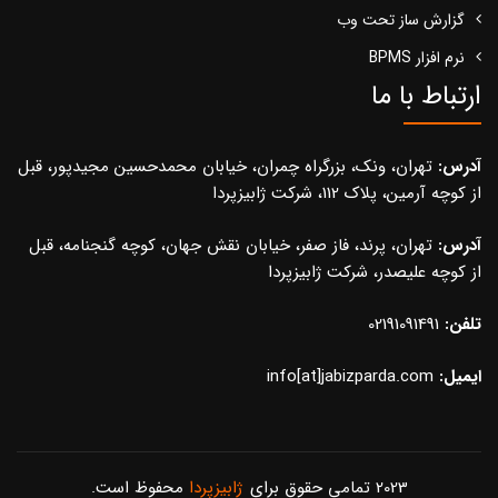
گزارش ساز تحت وب
نرم افزار BPMS
ارتباط با ما
آدرس:
تهران، ونک، بزرگراه چمران، خیابان محمدحسین مجیدپور، قبل
از کوچه آرمین، پلاک 112، شرکت ژابیزپردا
آدرس:
تهران، پرند، فاز صفر، خیابان نقش جهان، کوچه گنجنامه، قبل
از کوچه علیصدر، شرکت ژابیزپردا
تلفن:
02191091491
ایمیل:
info[at]jabizparda.com
2023 تمامی حقوق برای
ژابیزپردا
محفوظ است.