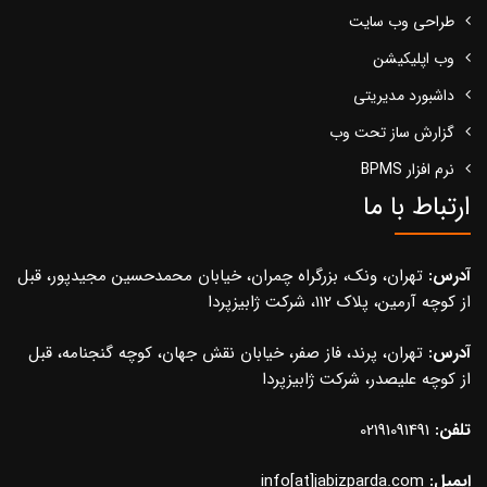
طراحی وب سایت
وب اپلیکیشن
داشبورد مدیریتی
گزارش ساز تحت وب
نرم افزار BPMS
ارتباط با ما
آدرس:
تهران، ونک، بزرگراه چمران، خیابان محمدحسین مجیدپور، قبل
از کوچه آرمین، پلاک 112، شرکت ژابیزپردا
آدرس:
تهران، پرند، فاز صفر، خیابان نقش جهان، کوچه گنجنامه، قبل
از کوچه علیصدر، شرکت ژابیزپردا
تلفن:
02191091491
ایمیل:
info[at]jabizparda.com