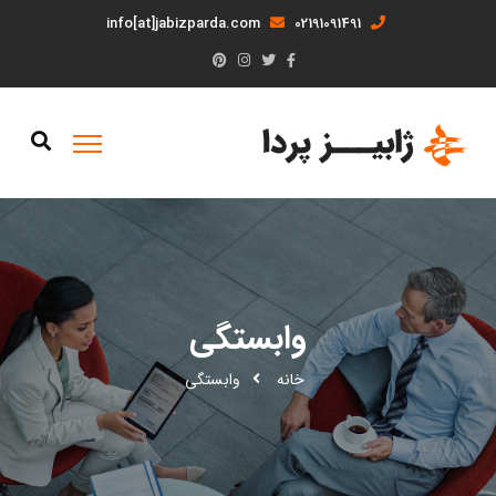
info[at]jabizparda.com
02191091491
وابستگی
خانه
وابستگی