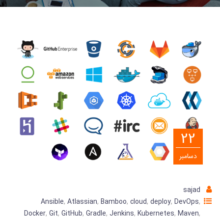
22
دسامبر
sajad
Ansible
,
Atlassian
,
Bamboo
,
cloud
,
deploy
,
DevOps
,
Docker
,
Git
,
GitHub
,
Gradle
,
Jenkins
,
Kubernetes
,
Maven
,