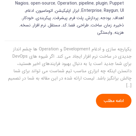
Nagios
,
open-source
,
Operation
,
pipeline
,
plugin
,
Puppet
UI
,
Raygun
,
Enterprise
,
ابزار
,
اپلیکیشن
,
اتوماسیون
,
ادغام
,
اهداف
,
بودجه
,
پردازش
,
پلت فرم
,
پیشرفت
,
پیکربندی
,
خودکار
,
ذخیره
,
زمان
,
ساخت
,
طراحی
,
فضا
,
کد
,
مستقل
,
نرم افزار
,
نسخه
,
هزینه
,
وابستگی
یکپارچه سازی و ادغام Development و Operation ها چشم انداز
جدیدی در ساخت نرم افزار ایجاد می کند. اگر شیوه های DevOps
برای شما جدید است یا به دنبال بهبود فرایندهای اخیر هستید،
دانستن اینکه چه ابزاری مناسب تیم شماست می تواند برای شما
چالش برانگیز باشد. لیست ارائه شده در این مقاله به شما در تصمیم
[…]
ادامه مطلب