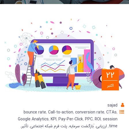
22
اکتبر
sajad
bounce rate
,
Call-to-action
,
conversion rate
,
CTAs
,
Google Analytics
,
KPI
,
Pay-Per-Click
,
PPC
,
ROI
,
session
time
,
ارزیابی
,
ّبازگشت سرمایه
,
پلت فرم شبکه اجتماعی
,
تأثیر
,