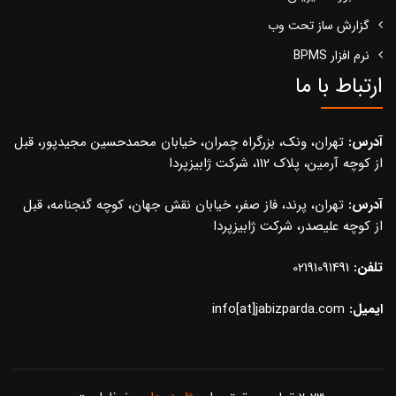
گزارش ساز تحت وب
نرم افزار BPMS
ارتباط با ما
آدرس:
تهران، ونک، بزرگراه چمران، خیابان محمدحسین مجیدپور، قبل
از کوچه آرمین، پلاک 112، شرکت ژابیزپردا
آدرس:
تهران، پرند، فاز صفر، خیابان نقش جهان، کوچه گنجنامه، قبل
از کوچه علیصدر، شرکت ژابیزپردا
تلفن:
02191091491
ایمیل:
info[at]jabizparda.com