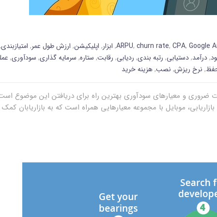
Google A
,
CPA
,
churn rate
,
ARPU
,
ابزار
,
اپلیکیشن
,
ارزش طول عمر
,
امتیازبندی
,
ود
,
درآمد
,
دستیابی
,
رتبه بندی
,
ردیابی
,
رقابت
,
ستاره
,
سرمایه گذاری
,
سودآوری
,
عمل
حفظ
,
نرخ ریزش
,
نصب
,
هزینه خرید
ات ضروری و معیارهای سودآوری بهترین راه برای دریافتن این موضوع است
ازاریابی، موبایل با مجموعه معیارهایی همراه است که به بازاریابان کمک