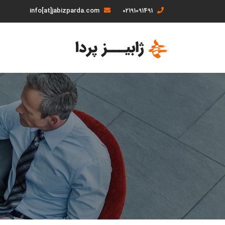
info[at]jabizparda.com
02191091491