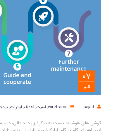
07
اکتبر
sajad
wireframe
,
امنیت
,
اهداف
,
اینترنت
,
بودج
گوشی های هوشمند نسبت به دیگر ابزار دیجیتالی، دسترسی 
این راهنمای گام به گام، اپلیکیشن موبایل بی نقص طراحی کرده و بسازید. گفته می شود 2.1