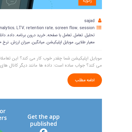
ژانویه
sajad
nalytics
,
LTV
,
retention rate
,
screen flow
,
session
تحلیل
,
تعامل
,
تعامل با صفحه
,
خرید درون برنامه
,
داده
,
دانل
معیار طلایی
,
موبایل اپلیکیشن
,
میانگین
,
میزان ارزش
,
نرخ 
موبایل اپلیکیشن شما چقدر خوب کار می کند؟ این تعامل
می کند؟ جواب ساده است: داده ها مانند دیگر کانال های ب
ادامه مطلب