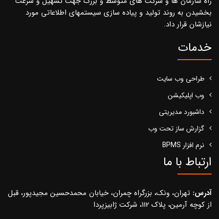
راه سازمان ها و شرکت های متوسط و بزرگ جهت تسهیل و سرعت
بخشیدن به روند تولید و پیاده سازی سیستمهای اطلاعاتی مورد
نیازشان قرار داد.
خدمات
طراحی وب سایت
وب اپلیکیشن
داشبورد مدیریتی
گزارش ساز تحت وب
نرم افزار BPMS
ارتباط با ما
آدرس:
تهران، ونک، بزرگراه چمران، خیابان محمدحسین مجیدپور، قبل
از کوچه آرمین، پلاک 112، شرکت ژابیزپردا