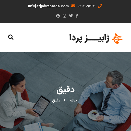
info[at]jabizparda.com
02191091491
دقیق
خانه
دقیق