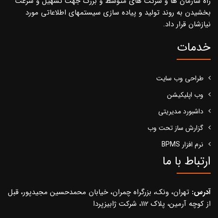
راه سازمان ها و شرکت های متوسط و بزرگ جهت تسهیل و سرعت
بخشیدن به روند تولید و پیاده سازی سیستمهای اطلاعاتی مورد
نیازشان قرار داد.
خدمات
طراحی وب سایت
وب اپلیکیشن
داشبورد مدیریتی
گزارش ساز تحت وب
نرم افزار BPMS
ارتباط با ما
آدرس:
تهران، ونک، بزرگراه چمران، خیابان محمدحسین مجیدپور، قبل
از کوچه آرمین، پلاک 112، شرکت ژابیزپردا