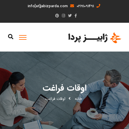
info[at]jabizparda.com
02191091491
اوقات فراغت
خانه
اوقات فراغت