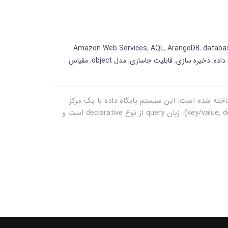
Amazon Web Services
,
AQL
,
ArangoDB
,
databa
داده
,
ذخیره سازی
,
قابلیت جاسازی
,
مدل object
,
مقیاس
A چیست؟ AragonDB یک سیستم پایگاه داده multi-model است که رایگان و open-source است و توسط AragonDB ساخته شده است. این سیستم پایگاه داده با یک مرکز
database و یک زبان query یکپارچه AQL (ArangoDB Query Language) از سه مدل داده پشتیبانی می کنند (key/value, documents, graphs). زبان query از نوع declarative است و