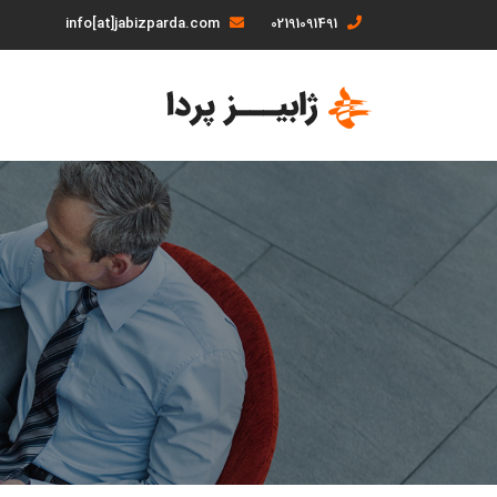
info[at]jabizparda.com
02191091491