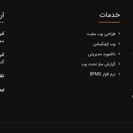
خدمات
ار
آد
طراحی وب سایت
مجید
وب اپلیکیشن
داشبورد مدیریتی
آد
گنج
گزارش ساز تحت وب
نرم افزار BPMS
تلف
ایم