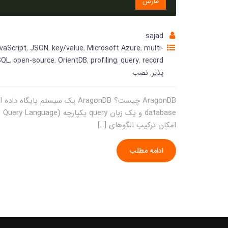
مارس
sajad
vaScript
,
JSON
,
key/value
,
Microsoft Azure
,
multi-
SQL
,
open-source
,
OrientDB
,
profiling
,
query
,
record
پذیر
,
نصب
امکان ترکیب الگوهای […]
ادامه مطلب