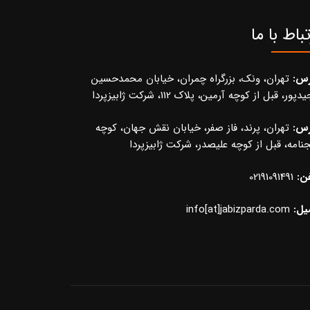
تباط با ما
رس:
تهران، ونک، بزرگراه چمران، خیابان محمدحسین
پور، قبل از کوچه آرمین، پلاک 112، شرکت ژابیزپردا
رس:
تهران، پرند، فاز صفر، خیابان نقش جهان، کوچه
نامه، قبل از کوچه علیصدر، شرکت ژابیزپردا
ن:
02191091491
یل:
info[at]jabizparda.com