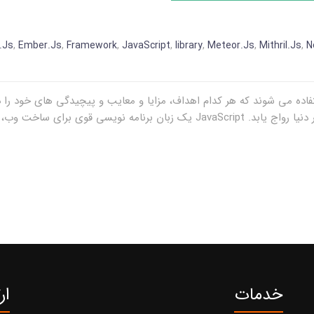
.Js
,
Ember.Js
,
Framework
,
JavaScript
,
library
,
Meteor.Js
,
Mithril.Js
,
N
وی برای ساخت وب، دسکتاپ و […]
خدمات
ار