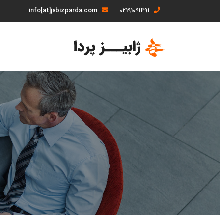
info[at]jabizparda.com
02191091491