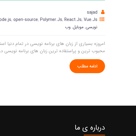
sajad
ode.js
,
open-source
,
Polymer.Js
,
React.Js
,
Vue.Js
نویسی
,
موبایل
,
وب
محبوب ترین و پراستفاده ترین زبان های برنامه نویسی در دنیا رواج یابد. JavaScript یک زبان برنامه نویسی ق
ادامه مطلب
درباره ی ما