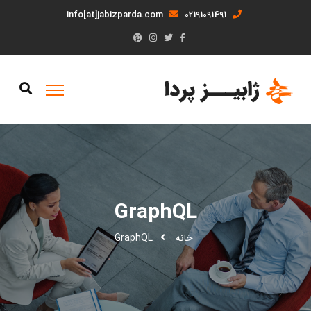
info[at]jabizparda.com
02191091491
GraphQL
خانه
GraphQL