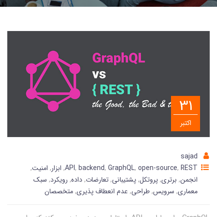
31
اکتبر
sajad
REST
,
open-source
,
GraphQL
,
backend
,
API
,
ابزار
,
امنیت
,
انجمن
,
برتری
,
پروتکل
,
پشتیبانی
,
تعارضات
,
داده
,
رویکرد
,
سبک
معماری
,
سرویس
,
طراحی
,
عدم انعطاف پذیری
,
متخصصان