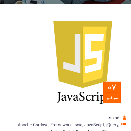
07
سپتامبر
sajad
Apache Cordova
,
Framework
,
Ionic
,
JavaScript
,
jQuery
,