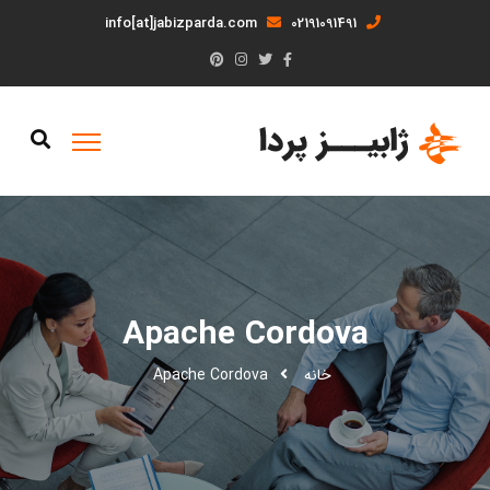
info[at]jabizparda.com
02191091491
Apache Cordova
خانه
Apache Cordova