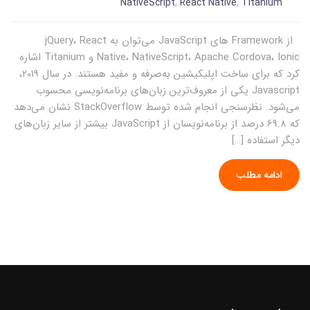
NativeScript
,
React Native
,
Titanium
از Framework های JavaScript می‌توان به jQuery، React
Native، NativeScript، Apache Cordova، Ionic و Titanium اشاره
کرد که برای ساخت اپلیکیشین به‌صرفه و مفید هستند. در سال 2019،
Javascript یکی از معروف‌ترین زبان‌های برنامه‌نویسی محسوب
می‌شود. نظرسنجی انجام شده توسط StackOverflow نشان می‌دهد
که 69.8 درصد از برنامه‌نویسان از JavaScript بیشتر از سایر زبان‌های
دیگر استفاده […]
ادامه مطلب