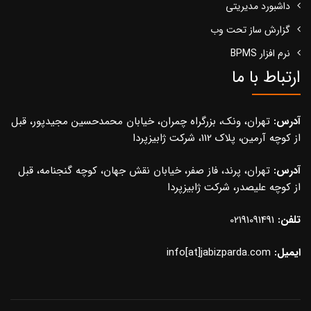
داشبورد مدیریتی
گزارش ساز تحت وب
نرم افزار BPMS
ارتباط با ما
آدرس:
تهران، ونک، بزرگراه چمران، خیابان محمدحسین مجیدپور، قبل
از کوچه آرمین، پلاک 112، شرکت ژابیزپردا
آدرس:
تهران، پرند، فاز صفر، خیابان نقش جهان، کوچه گنجنامه، قبل
از کوچه علیصدر، شرکت ژابیزپردا
تلفن:
02191091491
ایمیل:
info[at]jabizparda.com