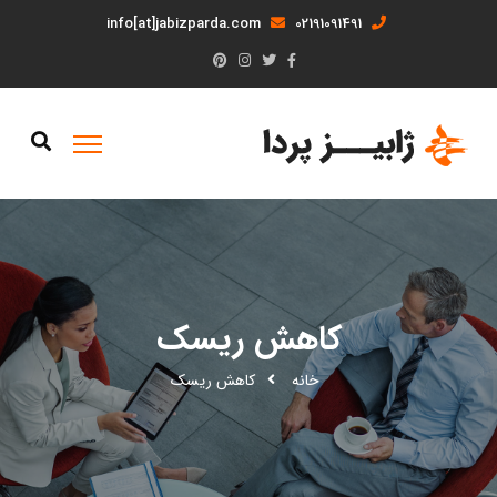
info[at]jabizparda.com
02191091491
کاهش ریسک
خانه
کاهش ریسک