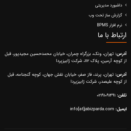
داشبورد مدیریتی
گزارش ساز تحت وب
نرم افزار BPMS
ارتباط با ما
آدرس:
تهران، ونک، بزرگراه چمران، خیابان محمدحسین مجیدپور، قبل
از کوچه آرمین، پلاک 112، شرکت ژابیزپردا
آدرس:
تهران، پرند، فاز صفر، خیابان نقش جهان، کوچه گنجنامه، قبل
از کوچه علیصدر، شرکت ژابیزپردا
تلفن:
02191091491
ایمیل:
info[at]jabizparda.com