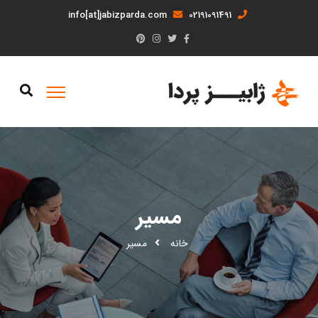
info[at]jabizparda.com
02191091491
مسیر
خانه
مسیر