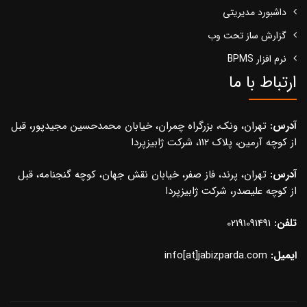
داشبورد مدیریتی
گزارش ساز تحت وب
نرم افزار BPMS
ارتباط با ما
آدرس:
تهران، ونک، بزرگراه چمران، خیابان محمدحسین مجیدپور، قبل
از کوچه آرمین، پلاک 112، شرکت ژابیزپردا
آدرس:
تهران، پرند، فاز صفر، خیابان نقش جهان، کوچه گنجنامه، قبل
از کوچه علیصدر، شرکت ژابیزپردا
تلفن:
02191091491
ایمیل:
info[at]jabizparda.com