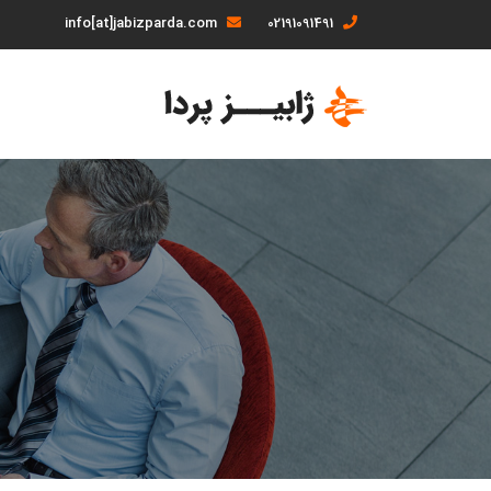
info[at]jabizparda.com
02191091491