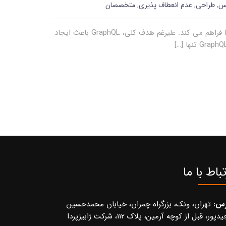
س
,
طراحی
,
عدم انعطاف پذیری
,
متخصصان
GraphQL برای طراحی API، استایلی جدید عرضه می کند که برای کاربران API، دسترسی واحد به سرویس ها و داده های backend را فراهم می کند. علیرغم هدف کلی، GraphQL باعث ایجاد
تباط با ما
رس:
تهران، ونک، بزرگراه چمران، خیابان محمدحسین
پور، قبل از کوچه آرمین، پلاک 112، شرکت ژابیزپردا