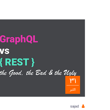
31
اکتبر
sajad