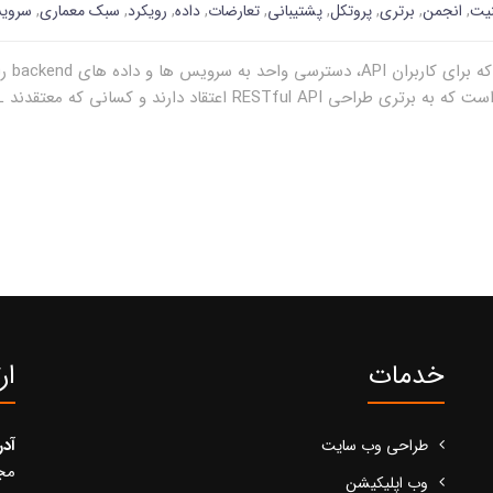
نیت
,
انجمن
,
برتری
,
پروتکل
,
پشتیبانی
,
تعارضات
,
داده
,
رویکرد
,
سبک معماری
,
سروی
خدمات
ار
آد
طراحی وب سایت
مجید
وب اپلیکیشن