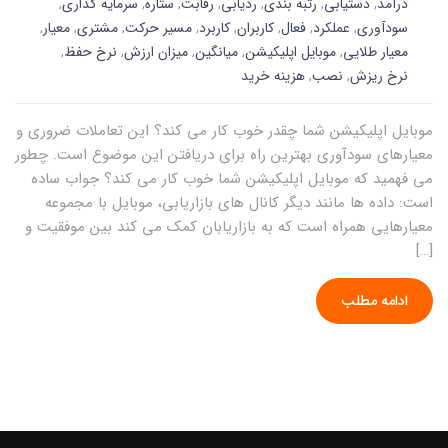
درآمد
,
دستیابی
,
رتبه بندی
,
ردیابی
,
رقابت
,
ستاره
,
سرمایه گذاری
,
سودآوری
,
عملکرد
,
فعال
,
کاربران
,
کاربرد
,
مسیر حرکت
,
مشتری
,
معیار
,
معیار طلایی
,
موبایل اپلیکیشن
,
میانگین
,
میزان ارزش
,
نرخ حفظ
,
نرخ ریزش
,
نصب
,
هزینه خرید
موبایل اپلیکیشن شما چقدر خوب کار می کند؟ این تعاملات ضروری و
معیارهای سودآوری بهترین راه برای دریافتن این موضوع است. چطور
می فهمید که موبایل اپلیکیشن شما خوب کار می کند؟ جواب ساده
است: داده ها مانند دیگر کانال های بازاریابی، موبایل با مجموعه
معیارهایی همراه است که به بازاریابان کمک می کند بین موفقیت و
[…]
ادامه مطلب