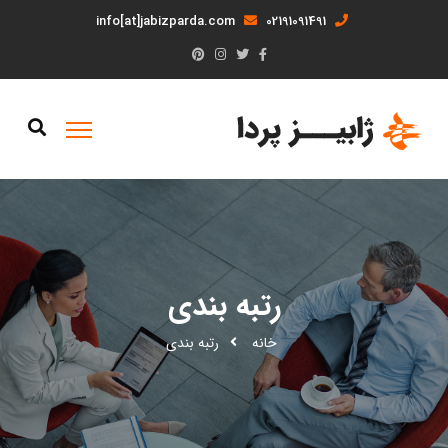
info[at]jabizparda.com
02191091491
رتبه بندی
خانه
رتبه بندی