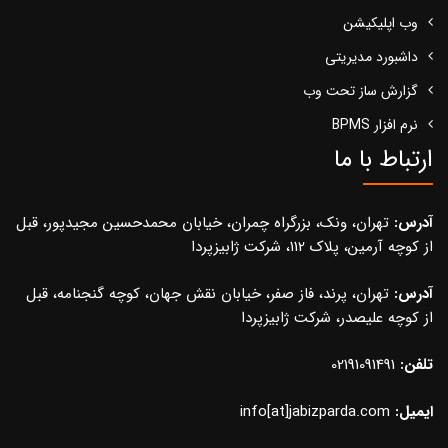
وب اپلیکیشن
داشبورد مدیریتی
گزارش ساز تحت وب
نرم افزار BPMS
ارتباط با ما
آدرس:
تهران، ونک، بزرگراه چمران، خیابان محمدحسین مجیدپور، قبل
از کوچه آرمین، پلاک 112، شرکت ژابیزپردا
آدرس:
تهران، پرند، فاز صفر، خیابان نقش جهان، کوچه گنجنامه، قبل
از کوچه علیصدر، شرکت ژابیزپردا
تلفن:
02191091491
ایمیل:
info[at]jabizparda.com