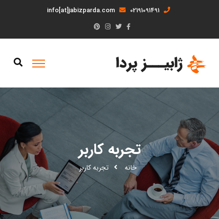
info[at]jabizparda.com
02191091491
تجربه کاربر
خانه
تجربه کاربر