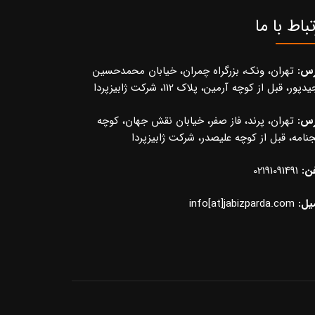
تباط با ما
رس:
تهران، ونک، بزرگراه چمران، خیابان محمدحسین
پور، قبل از کوچه آرمین، پلاک 112، شرکت ژابیزپردا
رس:
تهران، پرند، فاز صفر، خیابان نقش جهان، کوچه
نامه، قبل از کوچه علیصدر، شرکت ژابیزپردا
ن:
02191091491
یل:
info[at]jabizparda.com