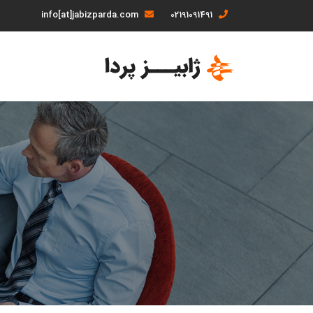
info[at]jabizparda.com
02191091491