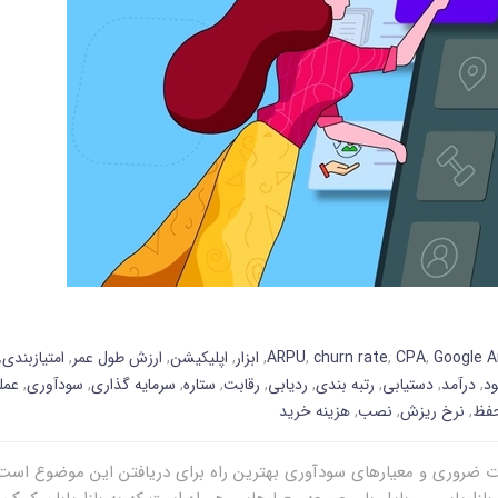
Google A
,
CPA
,
churn rate
,
ARPU
,
ابزار
,
اپلیکیشن
,
ارزش طول عمر
,
امتیازبندی
,
ود
,
درآمد
,
دستیابی
,
رتبه بندی
,
ردیابی
,
رقابت
,
ستاره
,
سرمایه گذاری
,
سودآوری
,
عمل
حفظ
,
نرخ ریزش
,
نصب
,
هزینه خرید
ات ضروری و معیارهای سودآوری بهترین راه برای دریافتن این موضوع است