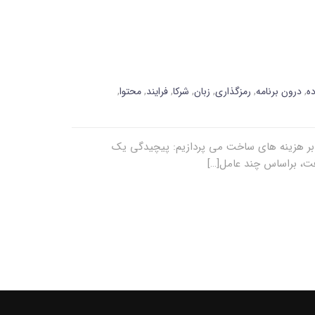
ده
,
درون برنامه
,
رمزگذاری
,
زبان
,
شرکا
,
فرایند
,
محتوا
,
 بر هزینه های ساخت می پردازیم: پیچیدگی یک
ت، براساس چند عامل[…]