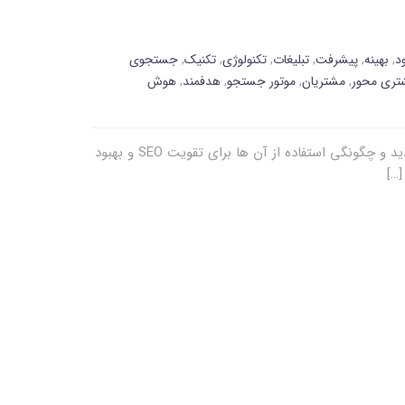
د
,
بهینه
,
پیشرفت
,
تبلیغات
,
تکنولوژی
,
تکنیک
,
جستجوی
تری محور
,
مشتریان
,
موتور جستجو
,
هدفمند
,
هوش
با معرفی تکنولوژی های جدید، نحوه استفاده افراد از موتورهای جستجو تکامل می یابد. کسب و کارها باید از این تکنولوژی های جدید و چگونگی استفاده از آن ها برای تقویت SEO و بهبود