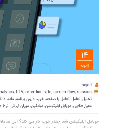
14
ژانویه
sajad
nalytics
,
LTV
,
retention rate
,
screen flow
,
session
تحلیل
,
تعامل
,
تعامل با صفحه
,
خرید درون برنامه
,
داده
,
دانل
معیار طلایی
,
موبایل اپلیکیشن
,
میانگین
,
میزان ارزش
,
نرخ 
موبایل اپلیکیشن شما چقدر خوب کار می کند؟ این تعامل