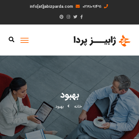
info[at]jabizparda.com
02191091491
بهبود
خانه
بهبود