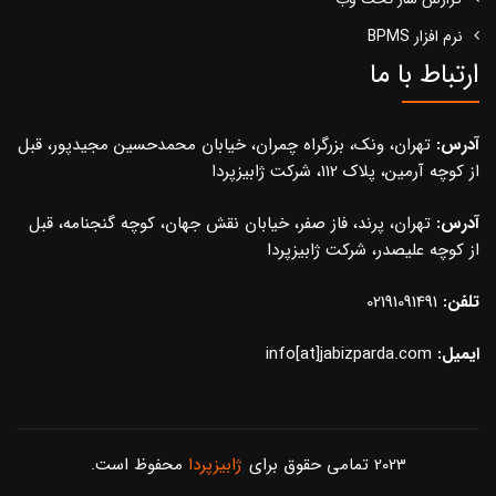
نرم افزار BPMS
ارتباط با ما
آدرس:
تهران، ونک، بزرگراه چمران، خیابان محمدحسین مجیدپور، قبل
از کوچه آرمین، پلاک 112، شرکت ژابیزپردا
آدرس:
تهران، پرند، فاز صفر، خیابان نقش جهان، کوچه گنجنامه، قبل
از کوچه علیصدر، شرکت ژابیزپردا
تلفن:
02191091491
ایمیل:
info[at]jabizparda.com
2023 تمامی حقوق برای
ژابیزپردا
محفوظ است.