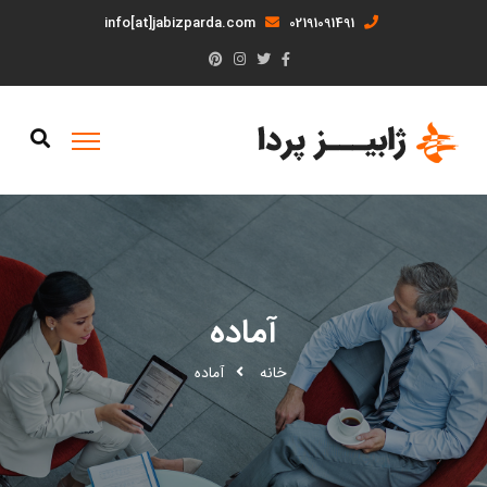
info[at]jabizparda.com
02191091491
آماده
خانه
آماده