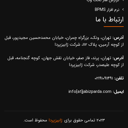
نرم افزار BPMS
ارتباط با ما
آدرس:
تهران، ونک، بزرگراه چمران، خیابان محمدحسین مجیدپور، قبل
از کوچه آرمین، پلاک 112، شرکت ژابیزپردا
آدرس:
تهران، پرند، فاز صفر، خیابان نقش جهان، کوچه گنجنامه، قبل
از کوچه علیصدر، شرکت ژابیزپردا
تلفن:
02191091491
ایمیل:
info[at]jabizparda.com
2023 تمامی حقوق برای
ژابیزپردا
محفوظ است.