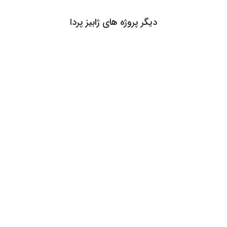
دیگر پروژه های ژابیز پردا
آدرس : تهران، ونک، بزرگراه