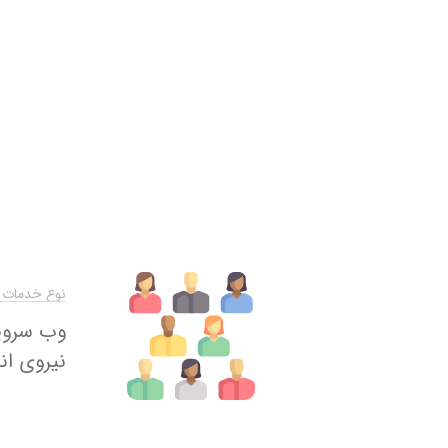
نوع خدمات ا
وب سروی
نیروی ان