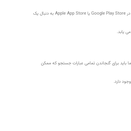
کاربران ASO دائماً در حال جستجوی اپلیکیشن های جدید برای دانلود کردن هستند. براساس تحقیقات، اکثریت کاربران بالقوه مستقیماً در Google Play Store یا Apple App Store به دنبال یک
ی یابد.
تر ” اجتناب کنید. در حقیقت، شما باید برای گنجاندن تمامی عبارات جستجو که ممکن
جود دارد.