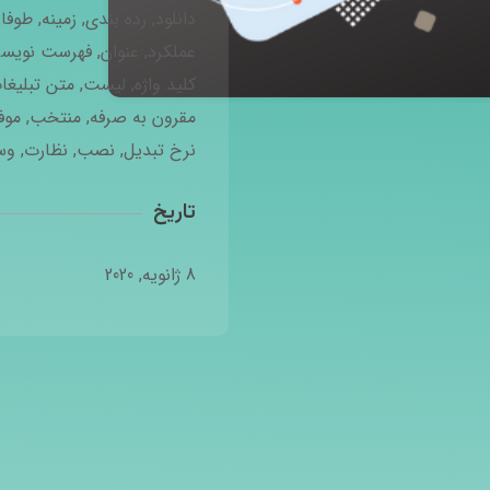
دانلود
,
رده بندی
,
زمینه
,
طوفا
عملکرد
,
عنوان
,
فهرست نویس
کلید واژه
,
لیست
,
متن تبلیغا
مقرون به صرفه
,
منتخب
,
موف
نرخ تبدیل
,
نصب
,
نظارت
,
وس
تاریخ
8 ژانویه, 2020