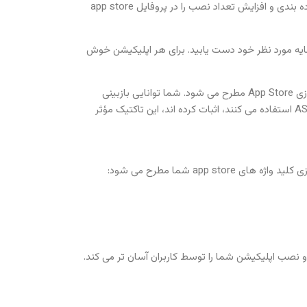
کلید واژه ها نقش حیاتی در بهینه سازی App Store ایفا می کنند (ASO). این مقاله چگونگی اجرای کارای کلید واژه های صحیح، بهبود رده بندی و افزایش تعداد نصب را در پروفایل app store
مایه مورد نظر خود دست یابید. برای هر اپلیکیشن خوش
نه ضرورتاً. یک اپلیکیشن اگر کسی آن را از app store نصب و دانلود نکند، به موفقیت دست نخواهد یافت. این جایی است که بهینه سازی App Store مطرح می شود. شما توانایی بازبینی
فهرست نویسی خود را برای جذب بیشتر کاربران و افزایش تعداد نصب ها دارید. از آنجاییکه حدود 20 درصد از شرکت هایی که اخیراً از ASO استفاده می کنند، اثبات کرده اند، این تاکتیک مؤثر