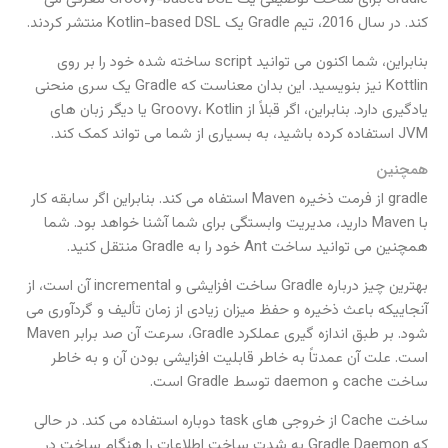
کند. در سال 2016، تیم Gradle یک Kotlin-based DSL منتشر کردند.
بنابراین، شما اکنون می توانید script ساخته شده خود را بر روی
Kottlin نیز بنویسید. این بدان معناست که Gradle یک سری منحنی
یادگیری دارد. بنابراین، اگر قبلاً از Groovy، Kotlin یا دیگر زبان های
JVM استفاده کرده باشید، به بسیاری از شما می تواند کمک کند.
همچنین
gradle از فرمت ذخیره Maven استفاه می کند. بنابراین اگر سابقه کار
با Maven دارید، مدیریت وابستگی برای شما آشنا خواهد بود. شما
همچنین می توانید ساخت Ant خود را به Gradle منتقل کنید.
بهترین چیز درباره Gradle ساخت افزایشی و incremental آن است، از
آنجاییکه باعث ذخیره و حفظ میزان زیادی از زمان تألیف و گردآوری می
شود. بر طبق اندازه گیری عملکرد Gradle، سرعت آن صد برابر Maven
است. علت آن عمدتاً به خاطر قابلیت افزایشی بودن آن و به خاطر
ساخت cache و daemon توسط Gradle است.
ساخت Cache از خروجی های task دوباره استفاده می کند. در حالی
که Gradle Daemon به شدت ساخت اطلاعات را هنگام ساخت در