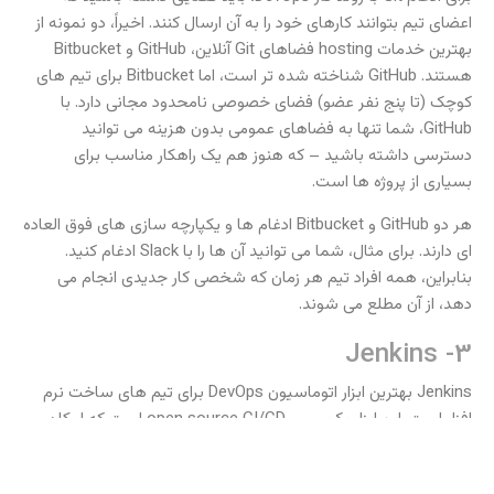
اعضای تیم بتوانند کارهای خود را به آن ارسال کنند. اخیراً، دو نمونه از
بهترین خدمات hosting فضاهای Git آنلاین، GitHub و Bitbucket
هستند. GitHub شناخته شده تر است، اما Bitbucket برای تیم های
کوچک (تا پنج نفر عضو) فضای خصوصی نامحدود مجانی دارد. با
GitHub، شما تنها به فضاهای عمومی بدون هزینه می توانید
دسترسی داشته باشید – که هنوز هم یک راهکار مناسب برای
بسیاری از پروژه ها است.
هر دو GitHub و Bitbucket ادغام ها و یکپارچه سازی های فوق العاده
ای دارند. برای مثال، شما می توانید آن ها را با Slack ادغام کنید.
بنابراین، همه افراد تیم هر زمان که شخصی کار جدیدی انجام می
دهد، از آن مطلع می شوند.
3- Jenkins
Jenkins بهترین ابزار اتوماسیون DevOps برای تیم های ساخت نرم
افزار است. این ابزار یک سرور open source CI/CD است که امکان
اتوماسیون سازی مراحل مختلف pipeline تحویل را به شما می دهند.
عمده ترین دلیل محبوبیت Jenkins اکوسیستم بزرگ plugin آن است.