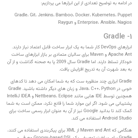
در ادامه به توضیح تعدادی از این ابزارها می پردازیم:
Gradle، Git، Jenkins، Bamboo، Docker، Kubernetes، Puppet
Enterprise، Ansible، Nagios و Raygun
1- Gradle
ابزارهای DevOps کار شما به یک ابزار ساخت قابل اعتماد نیاز دارند.
Apache Ant و Maven برای سالیان متمادی بر بازار ابزارهای ساخت
خودکار تسلط دارند. اما Gradle سال 2009 پا به صحنه گذاشت و از آن
به بعد شهرت آن به تدریج افزایش یافت.
Gradle ابزاری چند منظوره ست که به شما امکان می دهد تا کدهای
خوبی در Java، C++، Python و زبان های دیگر داشته باشید. Gradle
همچنین توسط IDE هایی مانند Nettbeans، Eclipse و IntelliJ IDEA
پشتیبانی می شود. اگر این موارد شما را قانع نکرد، ممکن است به شما
کمک کند تا بدانید Google نیز از آن به عنوان ابزار رسمی ساخت برای
Android Studio استفاده می کند.
هنگامی که Maven and Ant از XML برای پیکربندی استفاده می کنند،
Gradle برای ساخت توصیفی یک Groovy-based DSL معرفی می