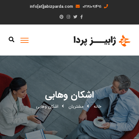
info[at]jabizparda.com
02191091491
اشکان وهابی
خانه
مشتریان
اشکان وهابی