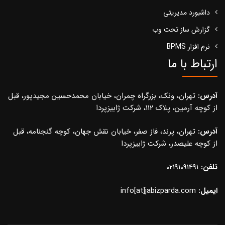
داشبورد مدیریتی
گزارش ساز تحت وب
نرم افزار BPMS
ارتباط با ما
آدرس:
تهران، ونک، بزرگراه چمران، خیابان محمدحسین مجیدپور، قبل
از کوچه آرمین، پلاک 112، شرکت ژابیزپردا
آدرس:
تهران، پرند، فاز صفر، خیابان نقش جهان، کوچه گنجنامه، قبل
از کوچه علیصدر، شرکت ژابیزپردا
تلفن:
02191091491
ایمیل:
info[at]jabizparda.com