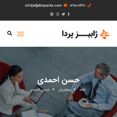
info[at]jabizparda.com
02191091491
حسن احمدی
خانه
مشتریان
حسن احمدی