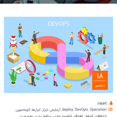
18
دسامبر
sajad
Operation
,
DevOps
,
deploy
,
آزمایش
,
ابزار
,
ابزارها
,
اتوماسیون
,
ارتباطات
,
انتشار
,
اهداف
,
اولویت بندی
,
برنامه ریزی
,
بهره وری
,