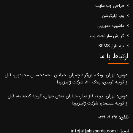
طراحی وب سایت
وب اپلیکیشن
داشبورد مدیریتی
گزارش ساز تحت وب
نرم افزار BPMS
ارتباط با ما
آدرس:
تهران، ونک، بزرگراه چمران، خیابان محمدحسین مجیدپور، قبل
از کوچه آرمین، پلاک 112، شرکت ژابیزپردا
آدرس:
تهران، پرند، فاز صفر، خیابان نقش جهان، کوچه گنجنامه، قبل
از کوچه علیصدر، شرکت ژابیزپردا
تلفن:
02191091491
ایمیل:
info[at]jabizparda.com