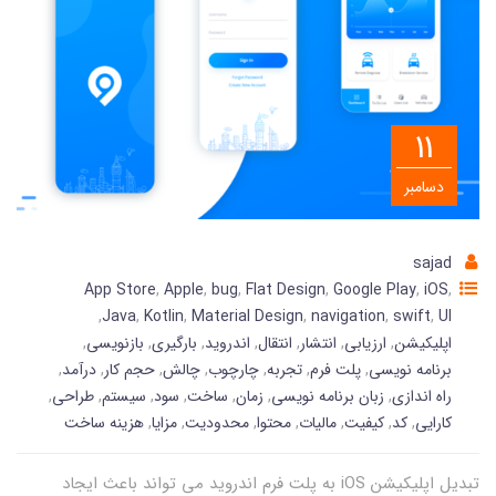
11
دسامبر
sajad
App Store
,
Apple
,
bug
,
Flat Design
,
Google Play
,
iOS
,
,
Java
,
Kotlin
,
Material Design
,
navigation
,
swift
,
UI
اپلیکیشن
,
ارزیابی
,
انتشار
,
انتقال
,
اندروید
,
بارگیری
,
بازنویسی
,
برنامه نویسی
,
پلت فرم
,
تجربه
,
چارچوب
,
چالش
,
حجم کار
,
درآمد
,
راه اندازی
,
زبان برنامه نویسی
,
زمان
,
ساخت
,
سود
,
سیستم
,
طراحی
,
کارایی
,
کد
,
کیفیت
,
مالیات
,
محتوا
,
محدودیت
,
مزایا
,
هزینه ساخت
تبدیل اپلیکیشن iOS به پلت فرم اندروید می تواند باعث ایجاد