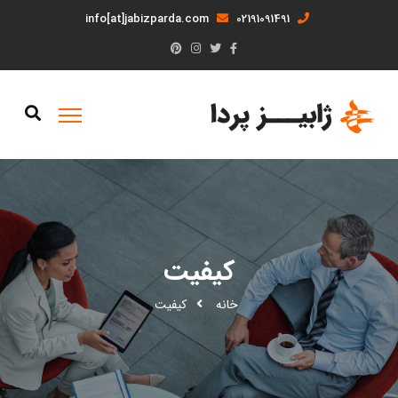
info[at]jabizparda.com
02191091491
کیفیت
خانه
کیفیت