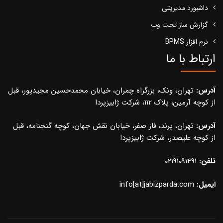
داشبورد مدیریتی
گزارش ساز تحت وب
نرم افزار BPMS
ارتباط با ما
آدرس:
تهران، ونک، بزرگراه چمران، خیابان محمدحسین مجیدپور، قبل
از کوچه آرمین، پلاک 112، شرکت ژابیزپردا
آدرس:
تهران، پرند، فاز صفر، خیابان نقش جهان، کوچه گنجنامه، قبل
از کوچه علیصدر، شرکت ژابیزپردا
تلفن:
02191091491
ایمیل:
info[at]jabizparda.com