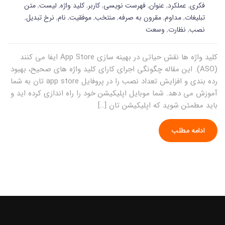
فکری
,
عملکرد
,
عنوان
,
فهرست نویسی
,
کاربر
,
کلید واژه
,
لیست
,
متن
تبلیغات
,
مداوم
,
مقرون به صرفه
,
منتخب
,
موفقیت
,
نام
,
نرخ تبدیل
,
نصب
,
نظارت
,
وسعت
کلید واژه ها نقش حیاتی در بهینه سازی App Store ایفا می کنند
(ASO). این مقاله چگونگی اجرای کارای کلید واژه های صحیح، بهبود
رده بندی و افزایش تعداد نصب را در پروفایل app store تان به شما
آموزش می دهد. شما موبایل اپلیکیشن خود را راه اندازی کرده اید و
باید مطمئن شوید که اپلیکیشن تان […]
ادامه مطلب