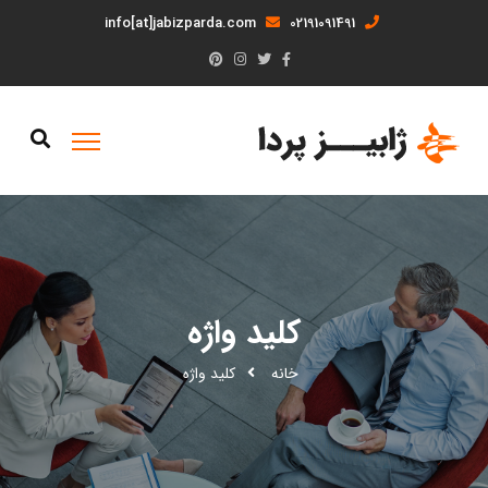
info[at]jabizparda.com
02191091491
کلید واژه
خانه
کلید واژه