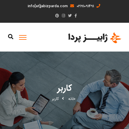
info[at]jabizparda.com
02191091491
کاربر
خانه
کاربر