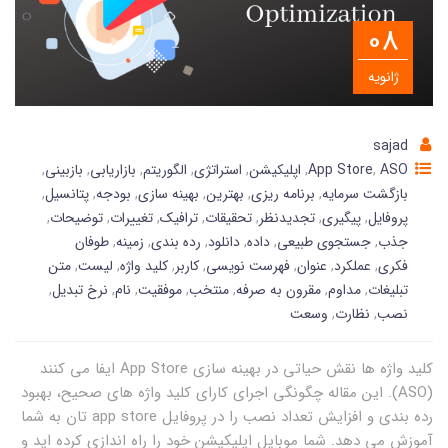
08
ژانویه
sajad
ASO
,
App Store
,
اپلیکیشن
,
استراتژی
,
الگوریتم
,
بازاریابی
,
بازبینی
,
ّبازگشت سرمایه
,
برنامه ریزی
,
بهترین
,
بهینه سازی
,
بودجه
,
پتانسیل
,
پروفایل
,
پیگیری
,
تجدیدنظر
,
تحقیقات
,
ترافیک
,
تغییرات
,
توضیحات
,
جذب
,
جستجوی طبیعی
,
داده
,
دانلود
,
رده بندی
,
زمینه
,
طوفان
فکری
,
عملکرد
,
عنوان
,
فهرست نویسی
,
کاربر
,
کلید واژه
,
لیست
,
متن
تبلیغات
,
مداوم
,
مقرون به صرفه
,
منتخب
,
موفقیت
,
نام
,
نرخ تبدیل
,
نصب
,
نظارت
,
وسعت
کلید واژه ها نقش حیاتی در بهینه سازی App Store ایفا می کنند
(ASO). این مقاله چگونگی اجرای کارای کلید واژه های صحیح، بهبود
رده بندی و افزایش تعداد نصب را در پروفایل app store تان به شما
آموزش می دهد. شما موبایل اپلیکیشن خود را راه اندازی کرده اید و