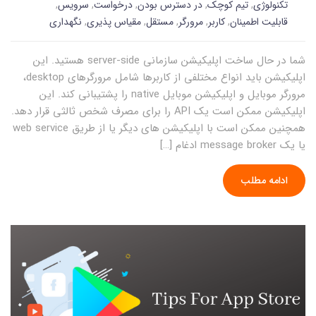
تکنولوژی
,
تیم کوچک
,
در دسترس بودن
,
درخواست
,
سرویس
,
قابلیت اطمینان
,
کاربر
,
مرورگر
,
مستقل
,
مقیاس پذیری
,
نگهداری
شما در حال ساخت اپلیکیشن سازمانی server-side هستید. این
اپلیکیشن باید انواع مختلفی از کاربرها شامل مرورگرهای desktop،
مرورگر موبایل و اپلیکیشن موبایل native را پشتیبانی کند. این
اپلیکیشن ممکن است یک API را برای مصرف شخص ثالثی قرار دهد.
همچنین ممکن است با اپلیکیشن های دیگر یا از طریق web service
یا یک message broker ادغام […]
ادامه مطلب