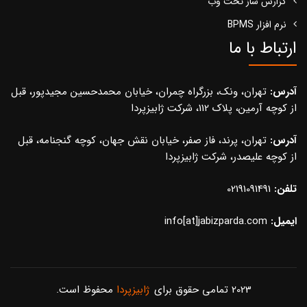
گزارش ساز تحت وب
نرم افزار BPMS
ارتباط با ما
آدرس:
تهران، ونک، بزرگراه چمران، خیابان محمدحسین مجیدپور، قبل
از کوچه آرمین، پلاک 112، شرکت ژابیزپردا
آدرس:
تهران، پرند، فاز صفر، خیابان نقش جهان، کوچه گنجنامه، قبل
از کوچه علیصدر، شرکت ژابیزپردا
تلفن:
02191091491
ایمیل:
info[at]jabizparda.com
2023 تمامی حقوق برای
ژابیزپردا
محفوظ است.