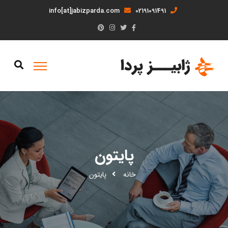
info[at]jabizparda.com
02191091491
پایتون
خانه
پایتون