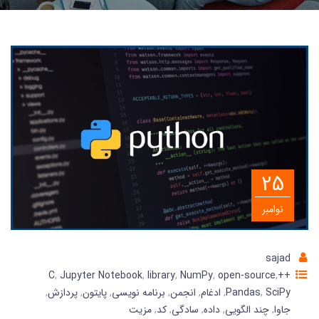
25
نوامبر
sajad
,
Jupyter Notebook
,
library
,
NumPy
,
open-source
,
++C
SciPy
,
Pandas
,
ادغام
,
انجمن
,
برنامه نویسی
,
پایتون
,
پردازش
,
جاوا
,
چند الگویی
,
داده
,
سادگی
,
کد
,
مزیت