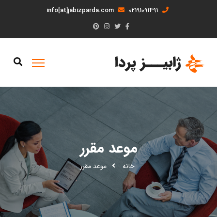
info[at]jabizparda.com
02191091491
موعد مقرر
خانه
موعد مقرر