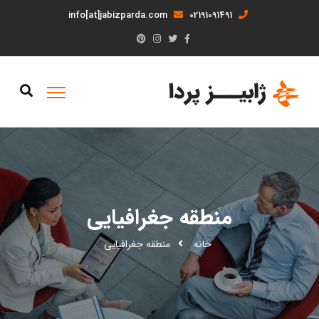
info[at]jabizparda.com
02191091491
منطقه جغرافیایی
خانه
منطقه جغرافیایی