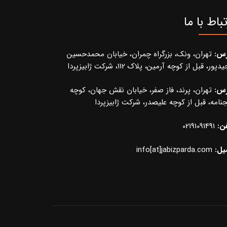
تباط با ما
رس:
تهران، ونک، بزرگراه چمران، خیابان محمدحسین
پور، قبل از کوچه آرمین، پلاک 112، شرکت ژابیزپردا
رس:
تهران، پرند، فاز صفر، خیابان نقش جهان، کوچه
نامه، قبل از کوچه علیصدر، شرکت ژابیزپردا
ن:
02191091491
یل:
info[at]jabizparda.com