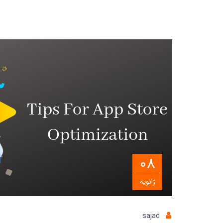
08
ژانویه
sajad