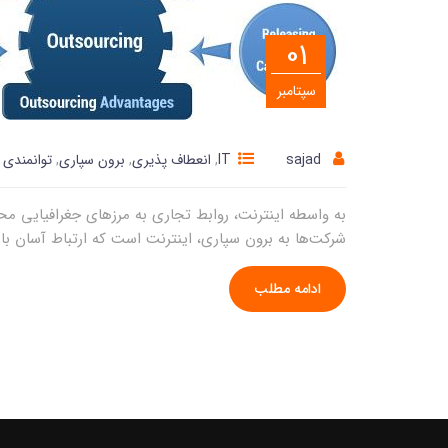
01
سپتامبر
sajad
IT
,
انعطاف پذیری
,
برون سپاری
,
توانمندی 
به واسطه اینترنت، روابط تجاری به مرزهای جغرافیایی مح
شرکت‌ها به برون سپاری، اینترنت است که ارتباط آسان با 
ادامه مطلب