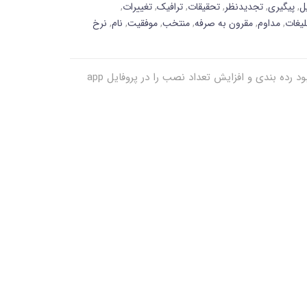
ل
,
پیگیری
,
تجدیدنظر
,
تحقیقات
,
ترافیک
,
تغییرات
,
لیغات
,
مداوم
,
مقرون به صرفه
,
منتخب
,
موفقیت
,
نام
,
نرخ
کلید واژه ها نقش حیاتی در بهینه سازی App Store ایفا می کنند (ASO). این مقاله چگونگی اجرای کارای کلید واژه های صحیح، بهبود رده بندی و افزایش تعداد نصب را در پروفایل app