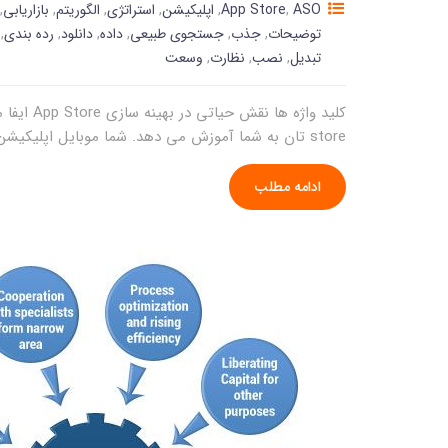
ASO
,
App Store
,
اپلیکیشن
,
استراتژی
,
الگوریتم
,
بازاریابی
,
توضیحات
,
جذب
,
جستجوی طبیعی
,
داده
,
دانلود
,
رده بندی
,
تبدیل
,
نصب
,
نظارت
,
وسعت
store تان به شما آموزش می دهد. شما موبایل اپلیکیشن خود را راه اندازی کرده اید و باید مطمئن شوید که اپلیکیشن تان […]
ادامه مطلب