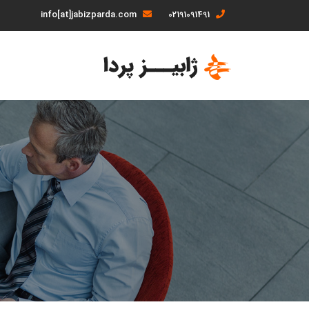
info[at]jabizparda.com
02191091491