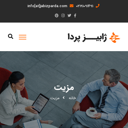
info[at]jabizparda.com
02191091491
مزیت
خانه
مزیت