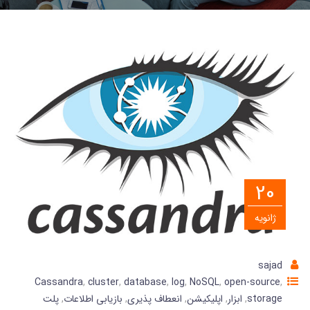
20
ژانویه
sajad
Cassandra
,
cluster
,
database
,
log
,
NoSQL
,
open-source
,
storage
,
ابزار
,
اپلیکیشن
,
انعطاف پذیری
,
بازیابی اطلاعات
,
پلت