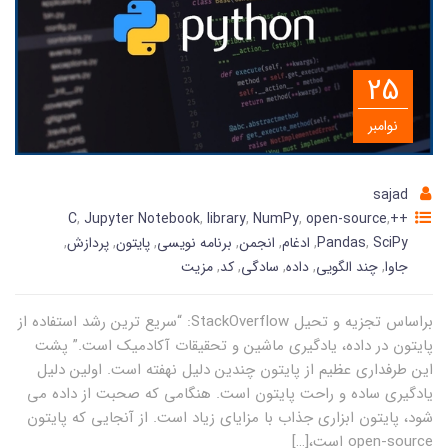
25
نوامبر
sajad
,
Jupyter Notebook
,
library
,
NumPy
,
open-source
,
++C
SciPy
,
Pandas
,
ادغام
,
انجمن
,
برنامه نویسی
,
پایتون
,
پردازش
,
جاوا
,
چند الگویی
,
داده
,
سادگی
,
کد
,
مزیت
براساس تجزیه و تحیل StackOverflow: “سریع ترین رشد استفاده از
پایتون در داده، یادگیری ماشین و تحقیقات آکادمیک است.” پشت
این طرفداری عظیم از پایتون چندین دلیل نهفته است. اولین دلیل
یادگیری ساده و راحت پایتون است. هنگامی که صحبت از داده می
شود، پایتون ابزاری جذاب با مزایای زیاد است. از آنجایی که پایتون
open-source است،[…]