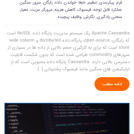
فرم
,
پیکربندی
,
تنظیم
,
خطا
,
خواندن
,
داده
,
رایگان
,
سرور
,
سنگین
,
عملکرد قابل توجه
,
فیسبوک
,
کاهش هزینه
,
مرورگر
,
مزیت
,
معیار
,
منحنی یادگیری
,
نگارش
,
وظایف پیچیده
Apache Cassandra یک سیستم مدیریت پایگاه داده NoSQL است
که رایگان، open-source، پایگاه داده distributed و wide column
store است که برای به کارگیری حجم بالایی از داده ها در بسیاری از
سرورهای commodity طراحی شده است که بدون شکست قابلیت
دسترسی بالایی دارند. Cassandra پایگاه داده محبوبی است که از
اپلیکیشن های سنگین مانند فیسبوک پشتیبانی […]
ادامه مطلب