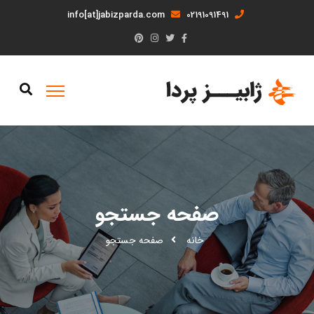
info[at]jabizparda.com
02191091491
صفحه جستجو
خانه
صفحه جستجو